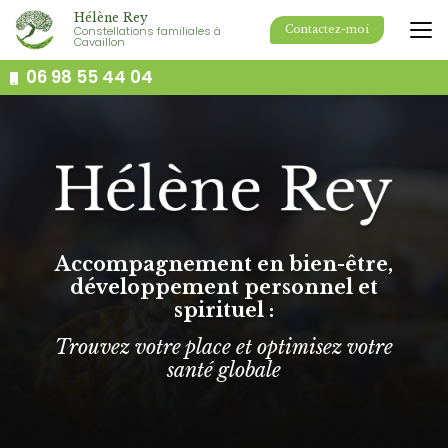
Aller
Hélène Rey
au
Constellations familiales à
Contactez-moi
Cavaillon
contenu
principal
06 98 55 44 04
Accompagnement en bien-être,
développement personnel et
spirituel :
Trouvez votre place et optimisez votre
santé globale