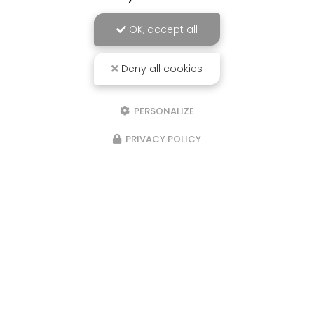
OK, accept all
Deny all cookies
PERSONALIZE
PRIVACY POLICY
06/07/2026
Constellations familiales à
Cavaillon : comprendre l'héritage
transgénérationnel et