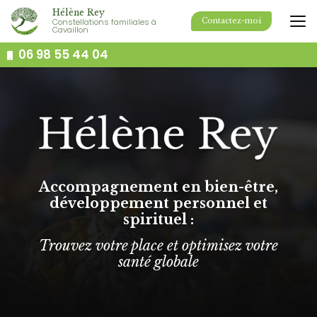
Aller
Hélène Rey
au
Constellations familiales à
Contactez-moi
Cavaillon
contenu
principal
06 98 55 44 04
Accompagnement en bien-être,
développement personnel et
spirituel :
Trouvez votre place et optimisez votre
santé globale