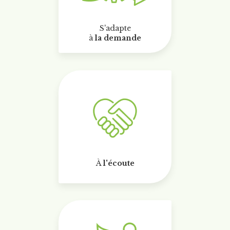
S'adapte
à
la demande
À
l'écoute