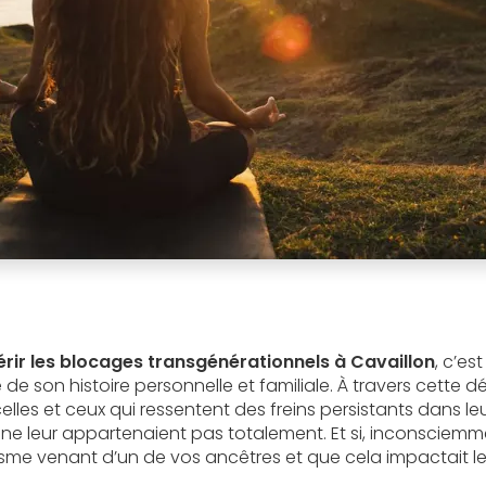
ir les blocages transgénérationnels à Cavaillon
, c’es
 de son histoire personnelle et familiale. À travers cette
es et ceux qui ressentent des freins persistants dans leu
s ne leur appartenaient pas totalement. Et si, inconsciemm
isme venant d’un de vos ancêtres et que cela impactait 