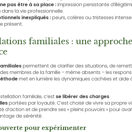
ne pas être à sa place :
impression persistante d’illégit
 dans la vie professionnelle.
ionnels inexpliqués :
peurs, colères ou tristesses inten
e présent.
lations familiales : une approch
ce
familiales
permettent de clarifier des situations, de remett
es membres de la famille – même absents – les responsab
éthode
met en lumière les dynamiques cachées et aide à
tellation familiale, c’est
se libérer des charges
les
portées par loyauté. C’est choisir de vivre sa propre v
é d’action et de prendre ses « pleins pouvoirs » pour ava
ntage de sérénité.
couverte pour expérimenter