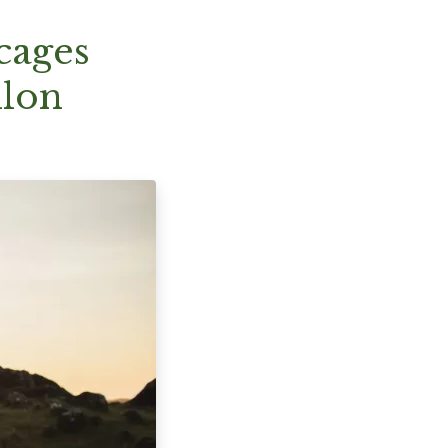
cages
llon