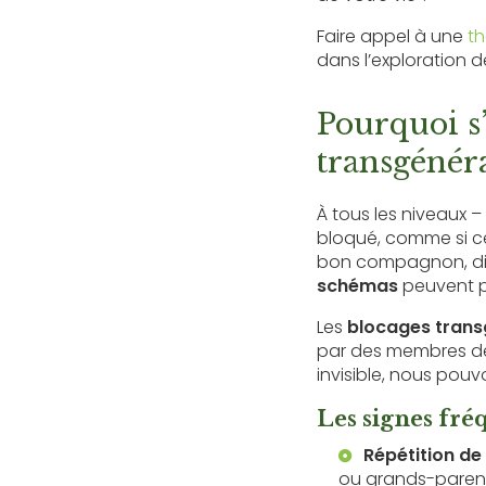
Faire appel à une
th
dans l’exploration d
Pourquoi s’
transgénéra
À tous les niveaux –
bloqué, comme si cer
bon compagnon, diff
schémas
peuvent pa
Les
blocages trans
par des membres de l
invisible, nous pou
Les signes fré
Répétition de
ou grands-paren