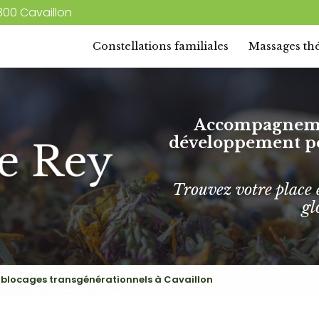
Navigatio
300 Cavaillon
principale
Constellations familiales
Massages thé
Accompagnemen
développement per
Trouvez votre place 
gl
 blocages transgénérationnels à Cavaillon