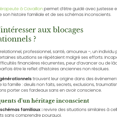
érapeute à Cavaillon
permet d’être guidé avec justesse e
e son histoire familiale et de ses schémas inconscients.
intéresser aux blocages
tionnels ?
 relationnel, professionnel, santé, amoureux –, un individu 
taines situations se répétaient malgré ses efforts. Incapa
icultés financières récurrentes, peur d’avancer ou de lâ
rfois être le reflet d’histoires anciennes non résolues.
générationnels
trouvent leur origine dans des événeme
a famille : deuils non faits, secrets, exclusions, traumati
vons porter ces fardeaux sans en avoir conscience.
quents d’un héritage inconscient
 schémas familiaux :
revivre des situations similaires à ce
ts sans comprendre pourquoi.