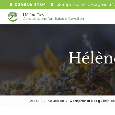
Aller
06 98 55 44 04
153 impasse de la Bergerie 84
au
Navigation 
contenu
Hélène Rey
Constellations familiales à Cavaillon
principal
Accueil
Actualités
Comprendre et guérir les