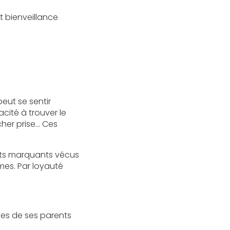
t bienveillance
peut se sentir
cité à trouver le
cher prise… Ces
nts marquants vécus
smes. Par loyauté
lles de ses parents