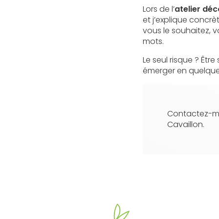
Lors de l’
atelier dé
et j’explique concrè
vous le souhaitez, 
mots.
Le seul risque ? Êtr
émerger en quelque
Contactez-m
Cavaillon.