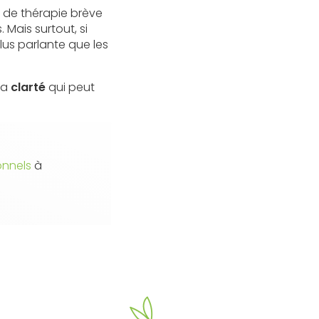
 de thérapie brève
 Mais surtout, si
lus parlante que les
la
clarté
qui peut
onnels
à