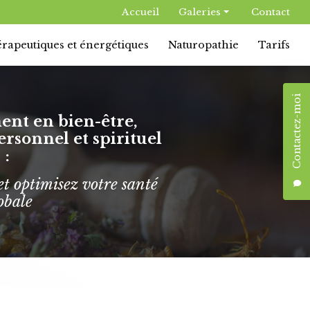
n secondaire
Accueil
Galeries
Contact
Constellations familiales
rapeutiques et énergétiques
Naturopathie
Tarifs
Massages thérapeutiques et énergétiques
Naturopathie
Contactez-moi
t en bien-être,
sonnel et spirituel
:
et optimisez votre santé
obale