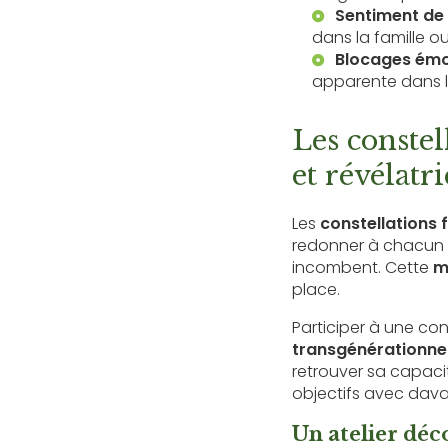
Sentiment de 
dans la famille ou
Blocages émot
apparente dans l
Les constel
et révélatri
Les
constellations 
redonner à chacun d
incombent. Cette
m
place.
Participer à une cons
transgénérationnel
retrouver sa capacit
objectifs avec dava
Un atelier dé