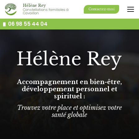
Aller
Hélène Rey
au
Constellations familiales à
Contactez-moi
Cavaillon
contenu
principal
06 98 55 44 04
Accompagnement en bien-être,
développement personnel et
spirituel :
Trouvez votre place et optimisez votre
santé globale