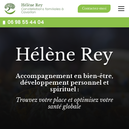
Aller
Hélène Rey
au
Constellations familiales à
Contactez-moi
Cavaillon
contenu
principal
06 98 55 44 04
Accompagnement en bien-être,
développement personnel et
spirituel :
Trouvez votre place et optimisez votre
santé globale