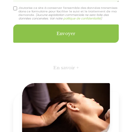
J'autorise ce site à conserver l'ensemble des données transmises
dans ce formulaire pour faciliter le suivi et le traitement de ma
demande.
(Aucune exploitation commerciale ne sera faite des
données concervées. Voir notre
politique de confidentialité
)
En savoir +